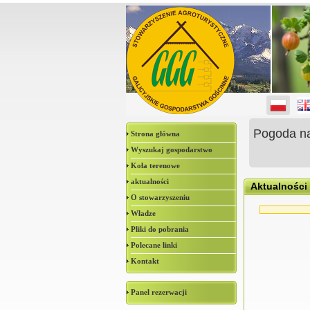
Pogoda n
Strona główna
Wyszukaj gospodarstwo
Koła terenowe
aktualności
Aktualności
O stowarzyszeniu
Władze
Pliki do pobrania
Polecane linki
Kontakt
Panel rezerwacji