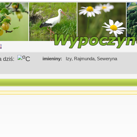
o
C
a dziś:
imieniny:
Izy, Rajmunda, Seweryna