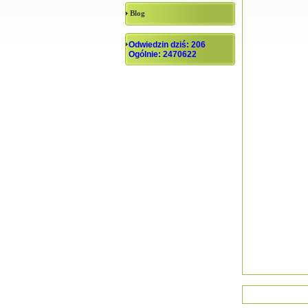
Blog
Odwiedzin dziś: 206
Ogólnie: 2470622