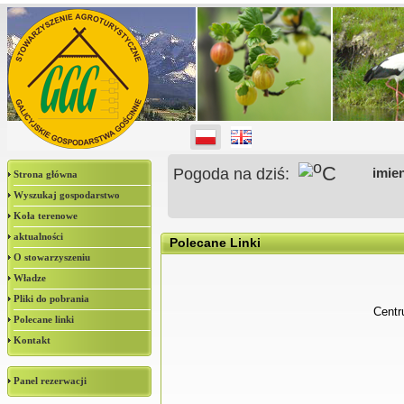
o
C
Pogoda na dziś:
imie
Strona główna
Wyszukaj gospodarstwo
Koła terenowe
aktualności
Polecane Linki
O stowarzyszeniu
Władze
Pliki do pobrania
Centr
Polecane linki
Kontakt
Panel rezerwacji