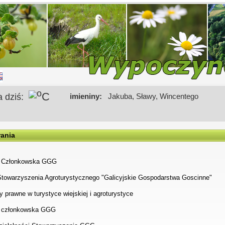
o
C
a dziś:
imieniny:
Jakuba, Sławy, Wincentego
rania
a Członkowska GGG
Stowarzyszenia Agroturystycznego "Galicyjskie Gospodarstwa Goscinne"
 prawne w turystyce wiejskiej i agroturystyce
 członkowska GGG