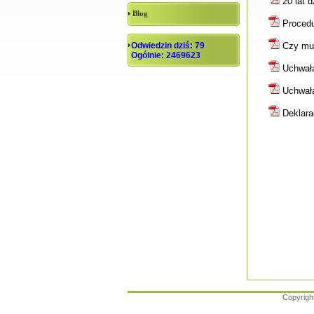
20 lat 
Blog
Procedu
Odwiedzin dziś: 79
Czy musi
Ogólnie: 2469623
Uchwała
Uchwała
Deklara
Copyrigh