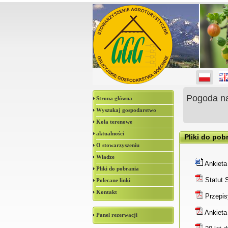
Pogoda n
Strona główna
Wyszukaj gospodarstwo
Koła terenowe
aktualności
Pliki do pob
O stowarzyszeniu
Władze
Ankiet
Pliki do pobrania
Statut 
Polecane linki
Kontakt
Przepisy
Ankieta
Panel rezerwacji