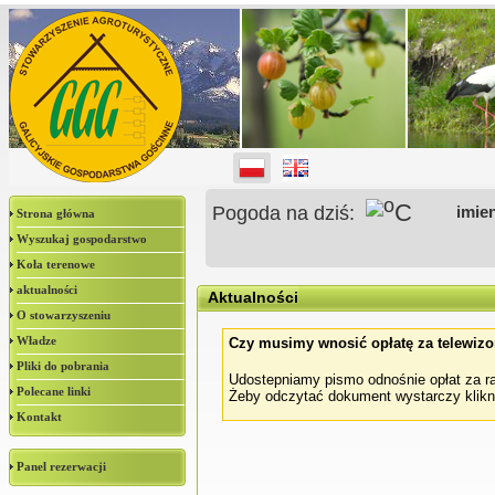
o
C
Pogoda na dziś:
imie
Strona główna
Wyszukaj gospodarstwo
Koła terenowe
aktualności
Aktualności
O stowarzyszeniu
Władze
Czy musimy wnosić opłatę za telewizor
Pliki do pobrania
Udostepniamy pismo odnośnie opłat za ra
Polecane linki
Żeby odczytać dokument wystarczy klik
Kontakt
Panel rezerwacji