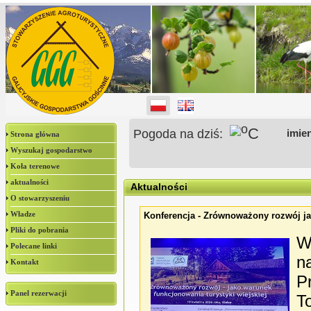
o
C
Pogoda na dziś:
imie
Strona główna
Wyszukaj gospodarstwo
Koła terenowe
aktualności
Aktualności
O stowarzyszeniu
Władze
Konferencja - Zrównoważony rozwój ja
Pliki do pobrania
W
Polecane linki
n
Kontakt
P
Panel rezerwacji
To