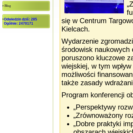
„
Blog
fu
się w Centrum Targow
Odwiedzin dziś: 285
Ogólnie: 2470171
Kielcach.
Wydarzenie zgromadziło
środowisk naukowych o
poruszono kluczowe za
wiejskiej, w tym wpływ
możliwości finansowani
także zasady wdrażan
Program konferencji ob
„Perspektywy rozwoj
„Zrównoważony rozw
„Dobre praktyki im
obszarach wiejskic