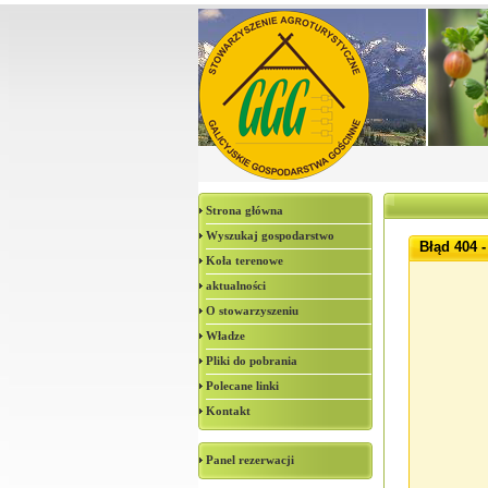
Strona główna
Wyszukaj gospodarstwo
Błąd 404 -
Koła terenowe
aktualności
O stowarzyszeniu
Władze
Pliki do pobrania
Polecane linki
Kontakt
Panel rezerwacji