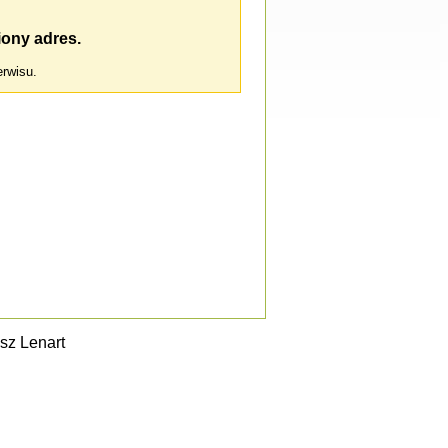
iony adres.
erwisu.
sz Lenart