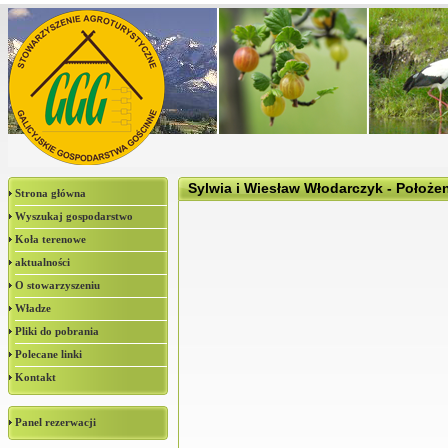
Sylwia i Wiesław Włodarczyk - Położ
Strona główna
Wyszukaj gospodarstwo
Koła terenowe
aktualności
O stowarzyszeniu
Władze
Pliki do pobrania
Polecane linki
Kontakt
Panel rezerwacji