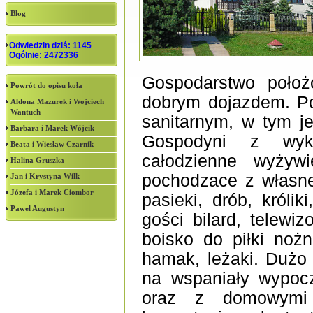
Blog
Odwiedzin dziś: 1145
Ogólnie: 2472336
Gospodarstwo poło
Powrót do opisu koła
dobrym dojazdem. P
Aldona Mazurek i Wojciech
Wantuch
sanitarnym, w tym j
Barbara i Marek Wójcik
Gospodyni z wyks
Beata i Wiesław Czarnik
całodzienne wyżywi
Halina Gruszka
pochodzace z własne
Jan i Krystyna Wilk
Józefa i Marek Ciombor
pasieki, drób, króli
Paweł Augustyn
gości bilard, telewiz
boisko do piłki nożn
hamak, leżaki. Dużo
na wspaniały wypocz
oraz z domowymi 