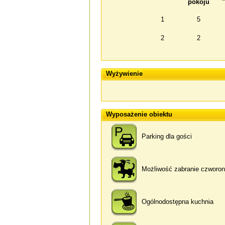
pokoju
1
5
2
2
Wyżywienie
Wyposażenie obiektu
Parking dla gości
Możliwość zabranie czworo
Ogólnodostępna kuchnia