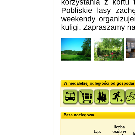
korzystania z kortu
Pobliskie lasy zach
weekendy organizuje
kuligi. Zapraszamy n
W niedalekiej odległości od gospodar
Baza noclegowa
liczba
L.p.
osób w