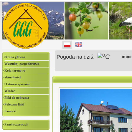
o
C
Pogoda na dziś:
imie
Strona główna
Wyszukaj gospodarstwo
Koła terenowe
aktualności
O stowarzyszeniu
Władze
Pliki do pobrania
Polecane linki
Kontakt
Panel rezerwacji