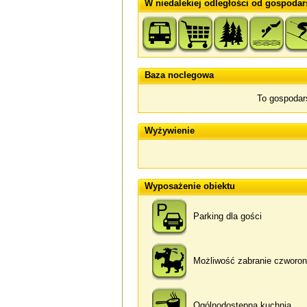
W niedalekiej odległości od gospodar
Baza noclegowa
To gospodar
Wyżywienie
Wyposażenie obiektu
Parking dla gości
Możliwość zabranie czworo
Ogólnodostępna kuchnia