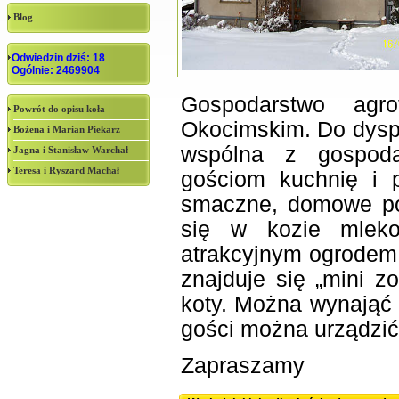
Blog
Odwiedzin dziś: 18
Ogólnie: 2469904
Gospodarstwo agr
Powrót do opisu koła
Okocimskim. Do dyspo
Bożena i Marian Piekarz
wspólna z gospoda
Jagna i Stanisław Warchał
Teresa i Ryszard Machał
gościom kuchnię i 
smaczne, domowe pos
się w kozie mleko
atrakcyjnym ogrodem
znajduje się „mini z
koty. Można wynająć 
gości można urządzić 
Zapraszamy