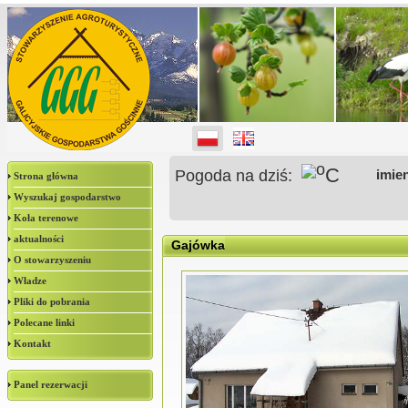
o
C
Pogoda na dziś:
imie
Strona główna
Wyszukaj gospodarstwo
Koła terenowe
aktualności
Gajówka
O stowarzyszeniu
Władze
Pliki do pobrania
Polecane linki
Kontakt
Panel rezerwacji