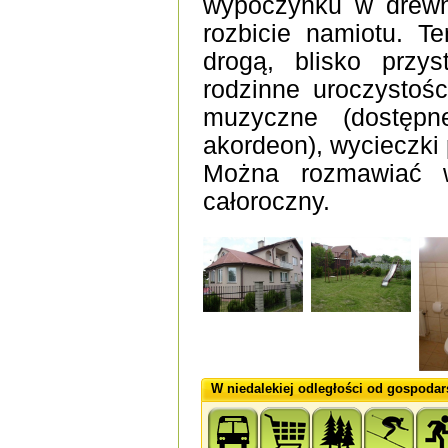
wypoczynku w drewni
rozbicie namiotu. T
drogą, blisko przy
rodzinne uroczystośc
muzyczne (dostępne
akordeon), wycieczki p
Można rozmawiać w
całoroczny.
W niedalekiej odległości od gospodar