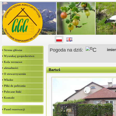
o
C
Pogoda na dziś:
imie
Strona główna
Wyszukaj gospodarstwo
Koła terenowe
aktualności
Bartuś
O stowarzyszeniu
Władze
Pliki do pobrania
Polecane linki
Kontakt
Panel rezerwacji