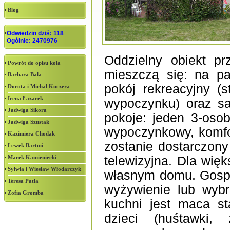
Blog
Odwiedzin dziś: 118
Ogólnie: 2470976
Oddzielny obiekt p
Powrót do opisu koła
mieszczą się: na pa
Barbara Bała
pokój rekreacyjny (s
Dorota i Michał Kuczera
Irena Łazarek
wypoczynku) oraz sa
Jadwiga Sikora
pokoje: jeden 3-oso
Jadwiga Szustak
wypoczynkowy, komfo
Kazimiera Chodak
zostanie dostarczony
Leszek Bartoń
Marek Kamieniecki
telewizyjna. Dla wię
Sylwia i Wiesław Włodarczyk
własnym domu. Gospo
Teresa Patla
wyżywienie lub wybr
Zofia Gromba
kuchni jest maca st
dzieci (huśtawki, 