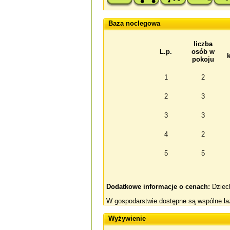
Baza noclegowa
liczba
L.p.
osób w
pokoju
1
2
2
3
3
3
4
2
5
5
Dodatkowe informacje o cenach:
Dzieck
W gospodarstwie dostępne są wspólne łaz
Wyżywienie