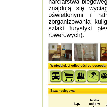
narciarstwa biegowe
znajdują się wyciąg
oświetlonymi i rat
zorganizowania kuli
szlaki turystyki pi
rowerowych).
W niedalekiej odległości od gospodar
Baza noclegowa
liczba
L.p.
osób w