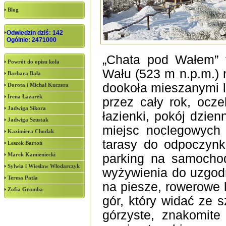
Blog
Odwiedzin dziś: 142
Ogólnie: 2471000
„Chata pod Wałem” 
Powrót do opisu koła
Wału (523 m n.p.m.) 
Barbara Bała
dookoła mieszanymi la
Dorota i Michał Kuczera
Irena Łazarek
przez cały rok, ocz
Jadwiga Sikora
łazienki, pokój dzie
Jadwiga Szustak
miejsc noclegowych
Kazimiera Chodak
tarasy do odpoczynku
Leszek Bartoń
Marek Kamieniecki
parking na samochod
Sylwia i Wiesław Włodarczyk
wyżywienia do uzgod
Teresa Patla
na piesze, rowerowe
Zofia Gromba
gór, który widać ze 
górzyste, znakomite 