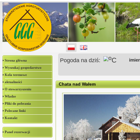
o
C
Pogoda na dziś:
imie
Strona główna
Wyszukaj gospodarstwo
Koła terenowe
aktualności
Chata nad Wałem
O stowarzyszeniu
Władze
Pliki do pobrania
Polecane linki
Kontakt
Panel rezerwacji