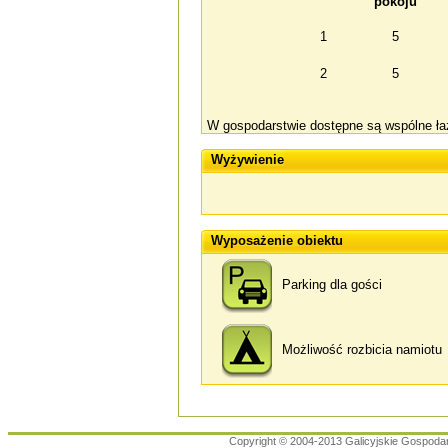
pokoju
1
5
2
5
W gospodarstwie dostępne są wspólne łaz
Wyżywienie
Wyposażenie obiektu
Parking dla gości
Możliwość rozbicia namiotu
Copyright © 2004-2013 Galicyjskie Gospoda