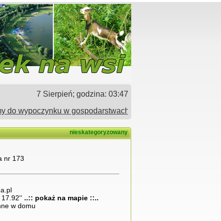
7 Sierpień; godzina:
03:47
do wypoczynku w gospodarstwach agrotyrystycznych zrzeszonych
nieskategoryzowany
 nr 173
a.pl
 17.92''
..:: pokaż na mapie ::..
nne w domu