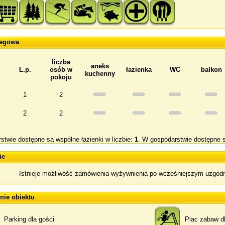
legowa
liczba
aneks
L.p.
osób w
łazienka
WC
balkon
kuchenny
pokoju
1
2
2
2
twie dostępne są wspólne łazienki w liczbie:
1
. W gospodarstwie dostępne 
ie
Istnieje możliwość zamówienia wyżywnienia po wcześniejszym uzgodn
ie obiektu
Parking dla gości
Plac zabaw dl