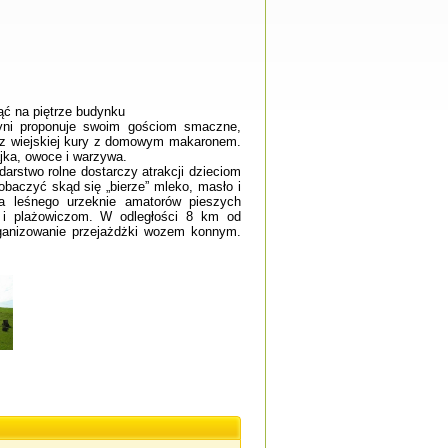
ąć na piętrze budynku
dyni proponuje swoim gościom smaczne,
ł z wiejskiej kury z domowym makaronem.
jka, owoce i warzywa.
arstwo rolne dostarczy atrakcji dzieciom
baczyć skąd się „bierze” mleko, masło i
a leśnego urzeknie amatorów pieszych
 i plażowiczom. W odległości 8 km od
rganizowanie przejażdżki wozem konnym.