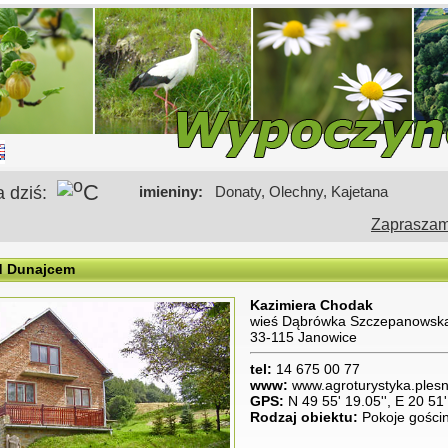
o
C
a dziś:
imieniny:
Donaty, Olechny, Kajetana
Zapraszamy 
d Dunajcem
Kazimiera Chodak
wieś Dąbrówka Szczepanowska
33-115 Janowice
tel:
14 675 00 77
www:
www.agroturystyka.plesn
GPS:
N 49 55' 19.05'', E 20 51'
Rodzaj obiektu:
Pokoje gości