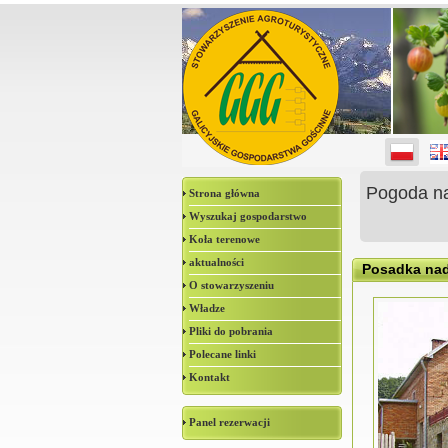
Pogoda n
Strona główna
Wyszukaj gospodarstwo
Koła terenowe
aktualności
Posadka na
O stowarzyszeniu
Władze
Pliki do pobrania
Polecane linki
Kontakt
Panel rezerwacji