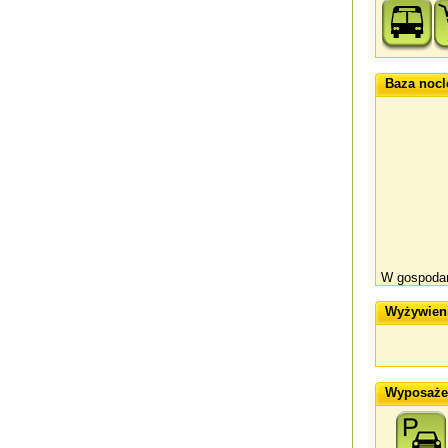
Baza noc
W gospodars
Wyżywien
Wyposażen