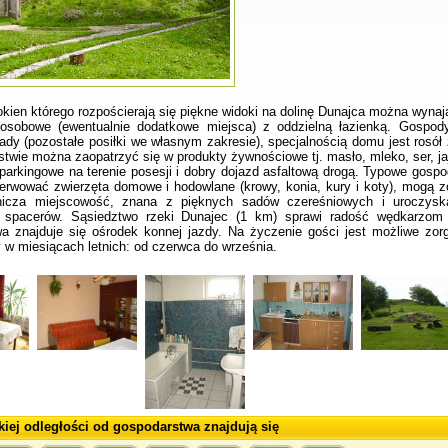
kien którego rozpościerają się piękne widoki na dolinę Dunajca można wynaj
-osobowe (ewentualnie dodatkowe miejsca) z oddzielną łazienką. Gospo
dy (pozostałe posiłki we własnym zakresie), specjalnością domu jest rosó
twie można zaopatrzyć się w produkty żywnościowe tj. masło, mleko, ser, ja
parkingowe na terenie posesji i dobry dojazd asfaltową drogą. Typowe gospod
rwować zwierzęta domowe i hodowlane (krowy, konia, kury i koty), mogą zo
nicza miejscowość, znana z pięknych sadów czereśniowych i uroczysk
 spacerów. Sąsiedztwo rzeki Dunajec (1 km) sprawi radość wędkarzom
a znajduje się ośrodek konnej jazdy. Na życzenie gości jest możliwe zo
w miesiącach letnich: od czerwca do września.
kiej odległości od gospodarstwa znajdują się