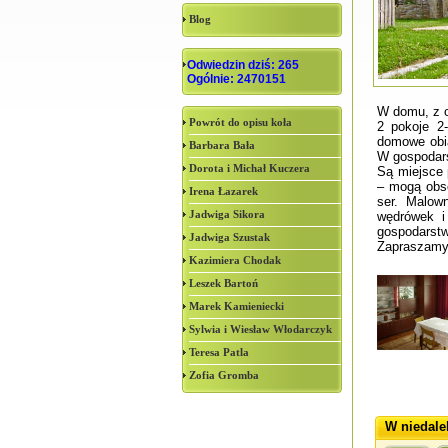
Blog
Odwiedzin dziś: 265
Ogólnie: 2470151
W domu, z o
Powrót do opisu koła
2 pokoje 2
domowe obia
Barbara Bała
W gospodars
Dorota i Michał Kuczera
Są miejsce 
– mogą obse
Irena Łazarek
ser. Malow
Jadwiga Sikora
wędrówek i
gospodarstw
Jadwiga Szustak
Zapraszamy 
Kazimiera Chodak
Leszek Bartoń
Marek Kamieniecki
Sylwia i Wiesław Włodarczyk
Teresa Patla
Zofia Gromba
W niedale