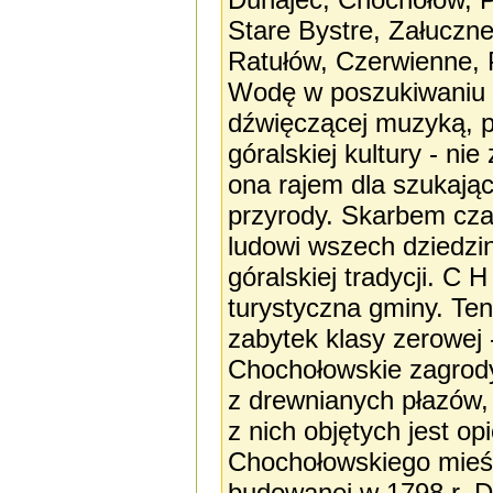
Stare Bystre, Załuczn
Ratułów, Czerwienne, 
Wodę w poszukiwaniu z
dźwięczącej muzyką, p
góralskiej kultury - ni
ona rajem dla szukając
przyrody. Skarbem czar
ludowi wszech dziedzin,
góralskiej tradycji. C
turystyczna gminy. Te
zabytek klasy zerowej 
Chochołowskie zagrody
z drewnianych płazów,
z nich objętych jest 
Chochołowskiego mieści
budowanej w 1798 r. D