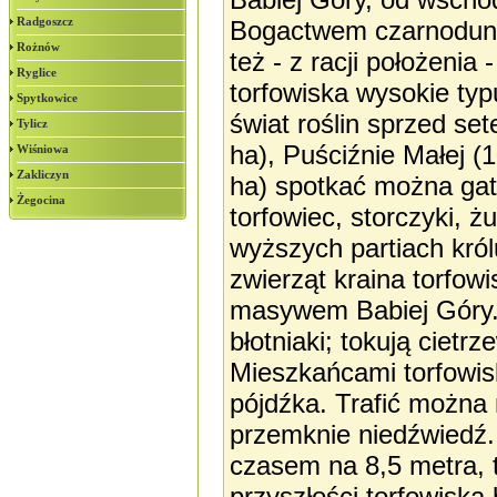
Radgoszcz
Bogactwem czarnodunaj
Rożnów
też - z racji położenia
Ryglice
torfowiska wysokie ty
Spytkowice
świat roślin sprzed set
Tylicz
ha), Puściźnie Małej (
Wiśniowa
Zakliczyn
ha) spotkać można gatu
Żegocina
torfowiec, storczyki, 
wyższych partiach kró
zwierząt kraina torfow
masywem Babiej Góry. 
błotniaki; tokują cietr
Mieszkańcami torfowis
pójdźka. Trafić można na
przemknie niedźwiedź.
czasem na 8,5 metra, t
przyszłości torfowisk