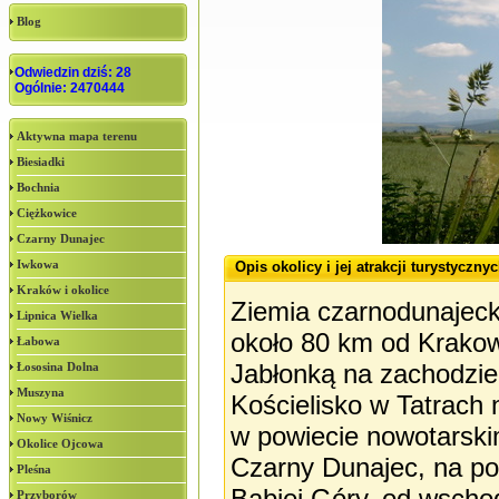
Blog
Odwiedzin dziś: 28
Ogólnie: 2470444
Aktywna mapa terenu
Biesiadki
Bochnia
Ciężkowice
Czarny Dunajec
Iwkowa
Opis okolicy i jej atrakcji turystyczny
Kraków i okolice
Ziemia czarnodunajecka
Lipnica Wielka
około 80 km od Krako
Łabowa
Jabłonką na zachodzie
Łososina Dolna
Muszyna
Kościelisko w Tatrach
Nowy Wiśnicz
w powiecie nowotarski
Okolice Ojcowa
Czarny Dunajec, na po
Pleśna
Babiej Góry, od wscho
Przyborów