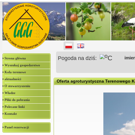
o
C
Pogoda na dziś:
imie
Strona główna
Wyszukaj gospodarstwo
Koła terenowe
aktualności
Oferta agroturystyczna Terenowego 
O stowarzyszeniu
Władze
Pliki do pobrania
Polecane linki
Kontakt
Panel rezerwacji