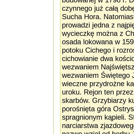
czynnego już całą dob
Sucha Hora. Natomiast
prowadzi jedna z najpi
wycieczkę można z Cho
osada lokowana w 159
potoku Cichego i rozro
cichowianie dwa kościo
wezwaniem Najświętsz
wezwaniem Świętego J
wieczne przydrożne kap
uroku. Rejon ten przez
skarbów. Grzybiarzy k
porośnięta góra Ostry
spragnionym kąpieli. S
narciarstwa zjazdoweg
nazwę wziął od herbu 