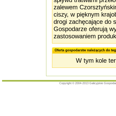
zalewem Czorsztyński
ciszy, w pięknym krajo
drogi zachęcające do 
Gospodarze oferują w
zastosowaniem produk
Oferta gospodarstw należących do teg
W tym kole te
Copyright © 2004-2013 Galicyjskie Gospoda