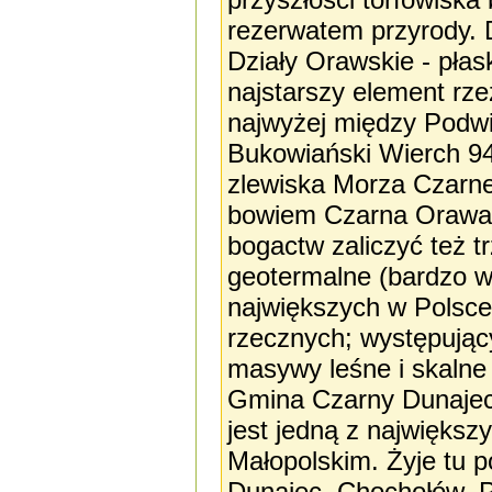
rezerwatem przyrody. 
Działy Orawskie - płas
najstarszy element rze
najwyżej między Podw
Bukowiański Wierch 94
zlewiska Morza Czarneg
bowiem Czarna Orawa, 
bogactw zaliczyć też 
geotermalne (bardzo w
największych w Polsce
rzecznych; występujący
masywy leśne i skalne
Gmina Czarny Dunajec 
jest jedną z najwięks
Małopolskim. Żyje tu 
Dunajec, Chochołów, Pi