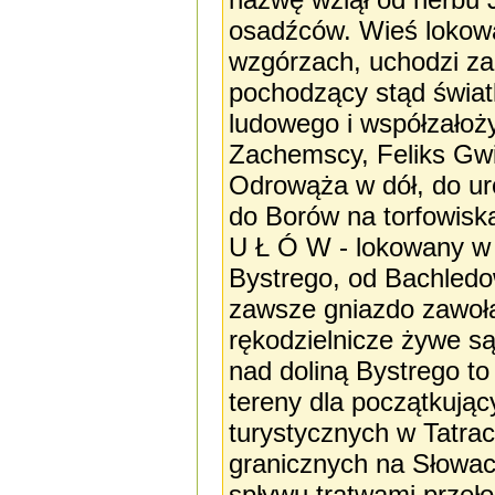
osadźców. Wieś lokowa
wzgórzach, uchodzi za 
pochodzący stąd światli
ludowego i współzałoży
Zachemscy, Feliks Gwi
Odrowąża w dół, do uro
do Borów na torfowiska
U Ł Ó W - lokowany w 1
Bystrego, od Bachled
zawsze gniazdo zawoła
rękodzielnicze żywe s
nad doliną Bystrego to
tereny dla początkując
turystycznych w Tatra
granicznych na Słowac
spływu tratwami prze