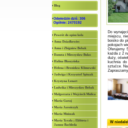
Blog
Odwiedzin dziś: 306
Ogólnie: 2470192
Do wynajęci
Powrót do opisu koła
miejscu, ni
boisko do p
Anna Dziadkowiec
pokojach wi
Anna i Zbigniew Bobak
Oferujemy 5
każda z 2 n
Danuta i Mieczysław Bulas
duży, oświet
Halina Blaszyńska
kuchnia do 
sztućce. Na
Helena i Bronisław Klimowski
Zapraszamy
Jadwiga i Krzysztof Spiszak
Krystyna Lenart
Ludwika i Mieczysław Bobak
Małgorzata i Wojciech Mulica
Maria Garaj
Maria Jarończyk
Maria Mniszak
Maria Tyrała ; Elżbieta i
W niedale
Janusz Bachleda