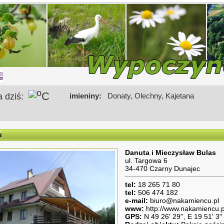
o
C
a dziś:
imieniny:
Donaty, Olechny, Kajetana
u
Danuta i Mieczysław Bulas
ul. Targowa 6
34-470 Czarny Dunajec
tel:
18 265 71 80
tel:
506 474 182
e-mail:
biuro@nakamiencu.pl
www:
http://www.nakamiencu.p
GPS:
N 49 26' 29'', E 19 51' 3'