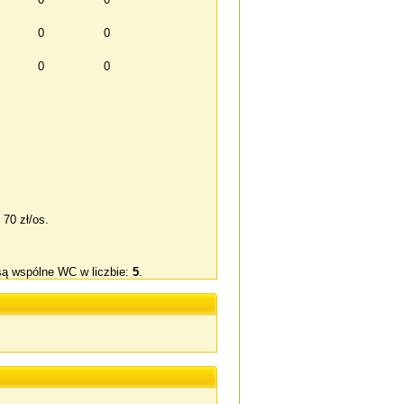
0
0
0
0
 70 zł/os.
są wspólne WC w liczbie:
5
.