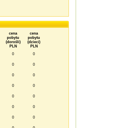
cena
cena
pobytu
pobytu
(dorośli)
(dzieci)
PLN
PLN
0
0
0
0
0
0
0
0
0
0
0
0
0
0
0
0