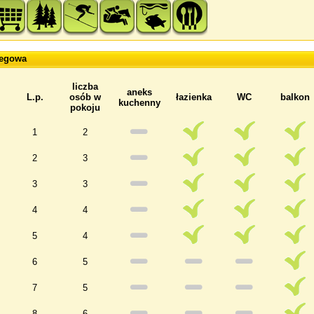
legowa
liczba
aneks
L.p.
osób w
łazienka
WC
balkon
kuchenny
pokoju
1
2
2
3
3
3
4
4
5
4
6
5
7
5
8
6