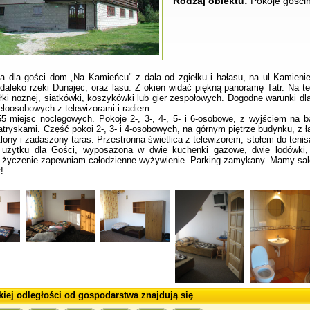
Rodzaj obiektu:
Pokoje gości
a dla gości dom „Na Kamieńcu" z dala od zgiełku i hałasu, na ul Kamien
edaleko rzeki Dunajec, oraz lasu. Z okien widać piękną panoramę Tatr. Na te
iłki nożnej, siatkówki, koszykówki lub gier zespołowych. Dogodne warunki dl
eloosobowych z telewizorami i radiem.
5 miejsc noclegowych. Pokoje 2-, 3-, 4-, 5- i 6-osobowe, z wyjściem na ba
atryskami. Część pokoi 2-, 3- i 4-osobowych, na górnym piętrze budynku, z ł
lony i zadaszony taras. Przestronna świetlica z telewizorem, stołem do tenis
użytku dla Gości, wyposażona w dwie kuchenki gazowe, dwie lodówki, cz
 życzenie zapewniam całodzienne wyżywienie. Parking zamykany. Mamy salę
!
kiej odległości od gospodarstwa znajdują się