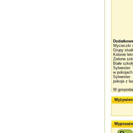
Dodatkowe
Wycieczki s
Grupy stude
Kolonie let
Zielone szk
Białe szkoł
Sylwester:
w pokojach 
Sylwester:
pokoje z ła
W gospodars
Wyżywien
Wyposażen