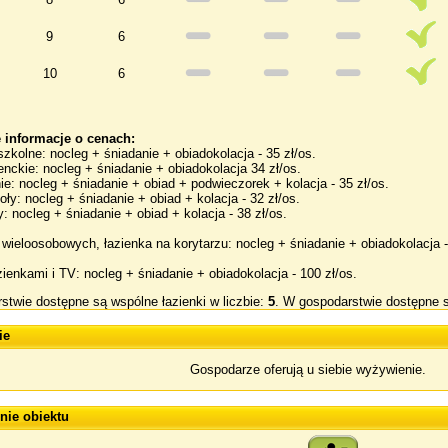
9
6
10
6
 informacje o cenach:
zkolne: nocleg + śniadanie + obiadokolacja - 35 zł/os.
nckie: nocleg + śniadanie + obiadokolacja 34 zł/os.
nie: nocleg + śniadanie + obiad + podwieczorek + kolacja - 35 zł/os.
oły: nocleg + śniadanie + obiad + kolacja - 32 zł/os.
y: nocleg + śniadanie + obiad + kolacja - 38 zł/os.
wieloosobowych, łazienka na korytarzu: nocleg + śniadanie + obiadokolacja -
zienkami i TV: nocleg + śniadanie + obiadokolacja - 100 zł/os.
twie dostępne są wspólne łazienki w liczbie:
5
. W gospodarstwie dostępne 
ie
Gospodarze oferują u siebie wyżywienie.
ie obiektu