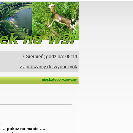
7 Sierpień; godzina:
08:14
Zapraszamy do wypoczynku w gospodarstwach agrotyrysty
nieskategoryzowany
l
'
..:: pokaż na mapie ::..