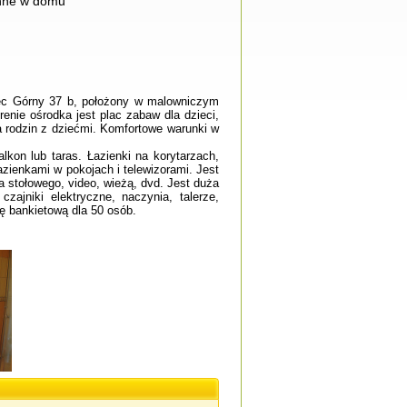
nne w domu
iec Górny 37 b, położony w malowniczym
renie ośrodka jest plac zabaw dla dzieci,
a rodzin z dziećmi. Komfortowe warunki w
lkon lub taras. Łazienki na korytarzach,
azienkami w pokojach i telewizorami. Jest
a stołowego, video, wieżą, dvd. Jest duża
ajniki elektryczne, naczynia, talerze,
 bankietową dla 50 osób.