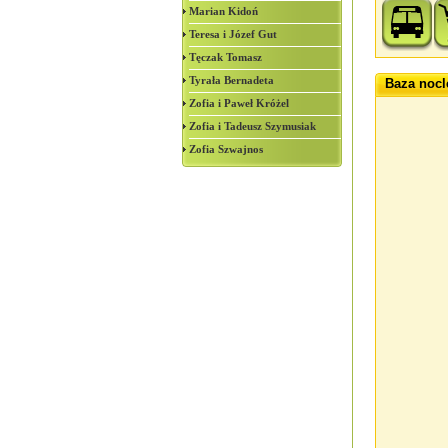
Marian Kidoń
Teresa i Józef Gut
Tęczak Tomasz
Tyrała Bernadeta
Baza noc
Zofia i Paweł Króżel
Zofia i Tadeusz Szymusiak
Zofia Szwajnos