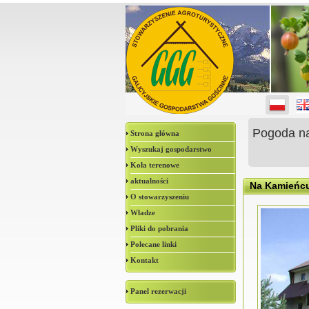
Pogoda n
Strona główna
Wyszukaj gospodarstwo
Koła terenowe
aktualności
Na Kamieńc
O stowarzyszeniu
Władze
Pliki do pobrania
Polecane linki
Kontakt
Panel rezerwacji