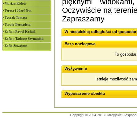
pięknymi widokami
Marian Kidoń
Oczywiście na terenie
Teresa i Józef Gut
Zapraszamy
Tęczak Tomasz
Tyrała Bernadeta
W niedalekiej odległości od gospodar
Zofia i Paweł Króżel
Zofia i Tadeusz Szymusiak
Baza noclegowa
Zofia Szwajnos
To gospodar
Wyżywienie
Istnieje możliwość za
Wyposażenie obiektu
Copyright © 2004-2013 Galicyjskie Gospoda