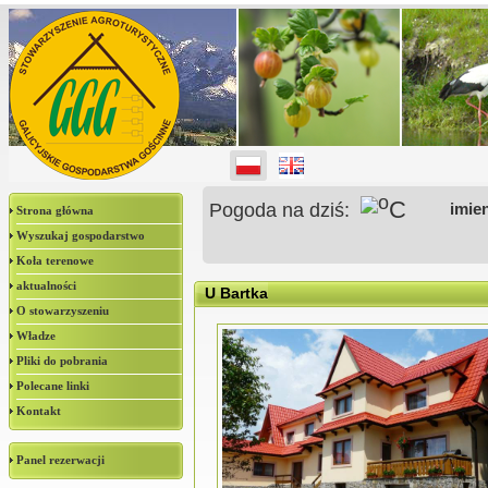
o
C
Pogoda na dziś:
imie
Strona główna
Wyszukaj gospodarstwo
Koła terenowe
aktualności
U Bartka
O stowarzyszeniu
Władze
Pliki do pobrania
Polecane linki
Kontakt
Panel rezerwacji