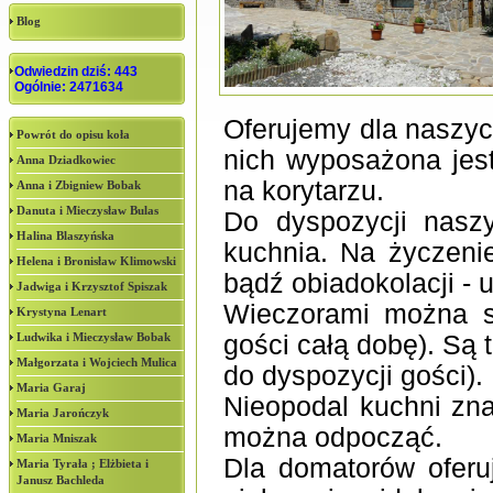
Blog
Odwiedzin dziś: 443
Ogólnie: 2471634
Oferujemy dla naszyc
Powrót do opisu koła
nich wyposażona jest
Anna Dziadkowiec
na korytarzu.
Anna i Zbigniew Bobak
Danuta i Mieczysław Bulas
Do dyspozycji nasz
Halina Blaszyńska
kuchnia. Na życzeni
Helena i Bronisław Klimowski
bądź obiadokolacji - 
Jadwiga i Krzysztof Spiszak
Wieczorami można sk
Krystyna Lenart
Ludwika i Mieczysław Bobak
gości całą dobę). Są
Małgorzata i Wojciech Mulica
do dyspozycji gości).
Maria Garaj
Nieopodal kuchni zna
Maria Jarończyk
można odpocząć.
Maria Mniszak
Dla domatorów oferu
Maria Tyrała ; Elżbieta i
Janusz Bachleda