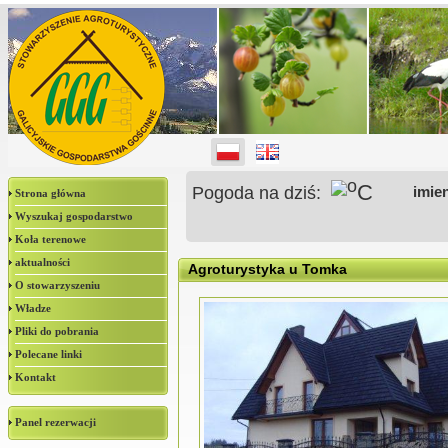
o
C
Pogoda na dziś:
imie
Strona główna
Wyszukaj gospodarstwo
Koła terenowe
aktualności
Agroturystyka u Tomka
O stowarzyszeniu
Władze
Pliki do pobrania
Polecane linki
Kontakt
Panel rezerwacji