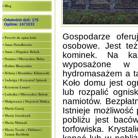
Blog
Odwiedzin dziś: 175
Ogólnie: 2471033
Gospodarze oferu
Powrót do opisu koła
osobowe. Jest też
Anna Dziadkowiec
Anna i Zbigniew Bobak
kominek. Na każ
Danuta i Mieczysław Bulas
wyposażone w 
Halina Blaszyńska
hydromasażem a ta
Helena i Bronisław Klimowski
Koło domu jest og
Jadwiga i Krzysztof Spiszak
Krystyna Lenart
lub rozpalić ognisk
Ludwika i Mieczysław Bobak
namiotów. Bezpłat
Małgorzata i Wojciech Mulica
Istnieje możliwość
Maria Garaj
Maria Jarończyk
pobliżu jest baców
Maria Mniszak
torfowiska. Krysta
Maria Tyrała ; Elżbieta i
Janusz Bachleda