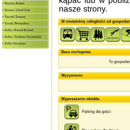
kąpać lub w pobli
Marian Kidoń
nasze strony.
Teresa i Józef Gut
Tęczak Tomasz
W niedalekiej odległości od gospodar
Tyrała Bernadeta
Zofia i Paweł Króżel
Zofia i Tadeusz Szymusiak
Zofia Szwajnos
Baza noclegowa
To gospodar
Wyżywienie
Wyposażenie obiektu
Parking dla gości