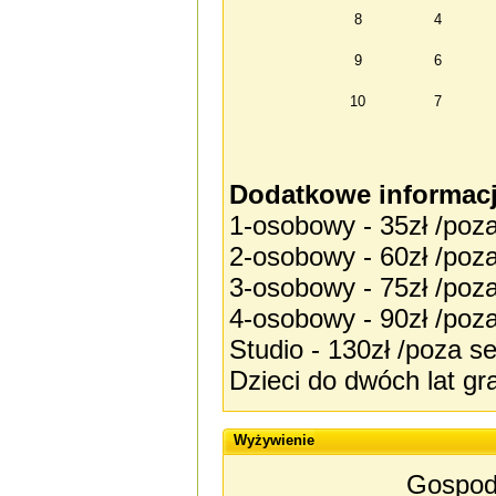
8
4
9
6
10
7
Dodatkowe informacj
1-osobowy - 35zł /poz
2-osobowy - 60zł /poz
3-osobowy - 75zł /poz
4-osobowy - 90zł /poz
Studio - 130zł /poza s
Dzieci do dwóch lat gr
Wyżywienie
Gospoda