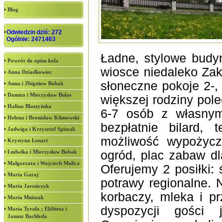
Blog
Odwiedzin dziś: 272
Ogólnie: 2471463
Ładne, stylowe budy
Powrót do opisu koła
wiosce niedaleko Zak
Anna Dziadkowiec
słoneczne pokoje 2-,
Anna i Zbigniew Bobak
Danuta i Mieczysław Bulas
większej rodziny pol
Halina Blaszyńska
6-7 osób z własnym
Helena i Bronisław Klimowski
bezpłatnie bilard, 
Jadwiga i Krzysztof Spiszak
możliwość wypożycz
Krystyna Lenart
Ludwika i Mieczysław Bobak
ogród, plac zabaw dla
Małgorzata i Wojciech Mulica
Oferujemy 2 posiłki: 
Maria Garaj
potrawy regionalne.
Maria Jarończyk
korbaczy, mleka i p
Maria Mniszak
dyspozycji gości
Maria Tyrała ; Elżbieta i
Janusz Bachleda