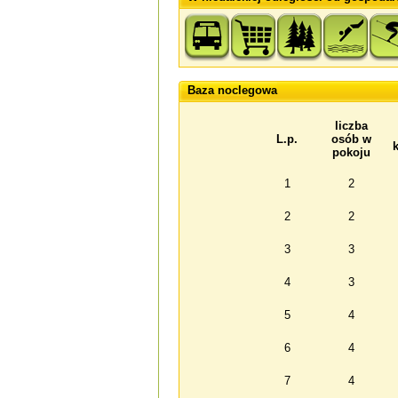
Baza noclegowa
liczba
L.p.
osób w
pokoju
1
2
2
2
3
3
4
3
5
4
6
4
7
4