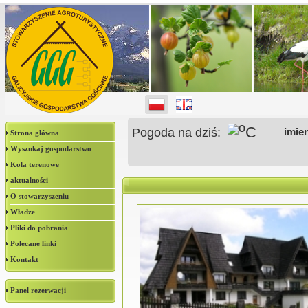
o
C
Pogoda na dziś:
imie
Strona główna
Wyszukaj gospodarstwo
Koła terenowe
aktualności
O stowarzyszeniu
Władze
Pliki do pobrania
Polecane linki
Kontakt
Panel rezerwacji