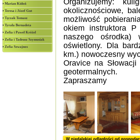
Organizujemy: kuli
Marian Kidoń
okolicznościowe, bal
Teresa i Józef Gut
możliwość pobierani
Tęczak Tomasz
Tyrała Bernadeta
okiem instruktora 
Zofia i Paweł Króżel
naszego ośrodka) w
Zofia i Tadeusz Szymusiak
oświetlony. Dla bar
Zofia Szwajnos
km.) nowoczesny wyci
Oravice na Słowacj
geotermalnych.
Zapraszamy
W niedalekiej odległości od gospodar